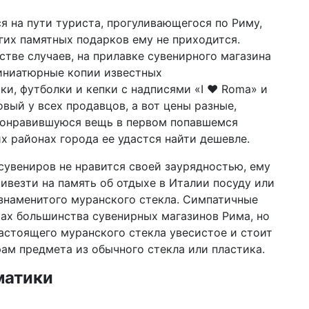
я на пути туриста, прогуливающегося по Риму,
гих памятных подарков ему не приходится.
стве случаев, на прилавке сувенирного магазина
иниатюрные копии известных
ки, футболки и кепки с надписями «I ♥ Roma» и
вый у всех продавцов, а вот цены разные,
 понравившуюся вещь в первом попавшемся
их районах города ее удастся найти дешевле.
сувениров не нравится своей заурядностью, ему
ивезти на память об отдыхе в Италии посуду или
знаменитого муранского стекла. Симпатичные
ках большинства сувенирных магазинов Рима, но
настоящего муранского стекла увесистое и стоит
ам предмета из обычного стекла или пластика.
матики