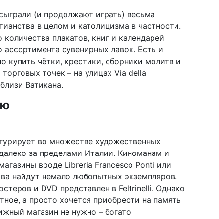
 сыграли (и продолжают играть) весьма
тианства в целом и католицизма в частности.
 количества плакатов, книг и календарей
 ассортимента сувенирных лавок. Есть и
о купить чётки, крестики, сборники молитв и
торговых точек – на улицах Via della
 вблизи Ватикана.
ию
игурирует во множестве художественных
далеко за пределами Италии. Киноманам и
агазины вроде Libreria Francesco Ponti или
ства найдут немало любопытных экземпляров.
теров и DVD представлен в Feltrinelli. Однако
етное, а просто хочется приобрести на память
ижный магазин не нужно – богато