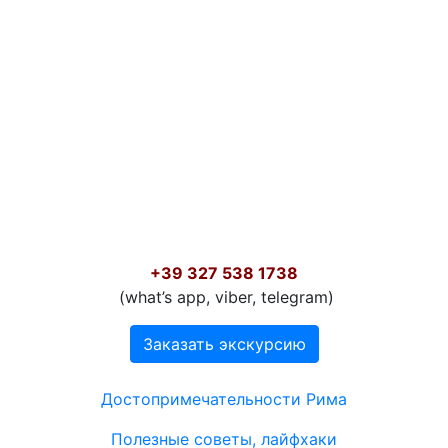
+39 327 538 1738
‬ (what’s app, viber, telegram)
Заказать экскурсию
Меню в подвале
Достопримечательности Рима
Полезные советы, лайфхаки