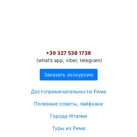
+39 327 538 1738
‬ (what’s app, viber, telegram)
Заказать экскурсию
Меню в подвале
Достопримечательности Рима
Полезные советы, лайфхаки
Города Италии
Туры из Рима